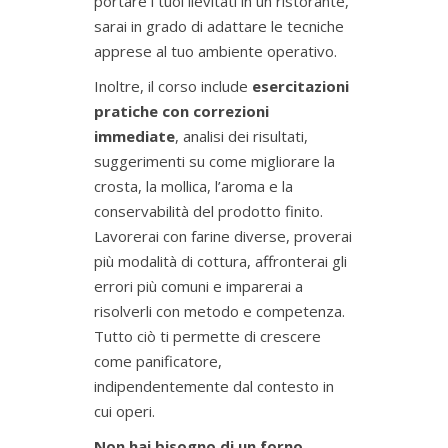
portare i tuoi lievitati in un ristorante,
sarai in grado di adattare le tecniche
apprese al tuo ambiente operativo.
Inoltre, il corso include
esercitazioni
pratiche con correzioni
immediate
, analisi dei risultati,
suggerimenti su come migliorare la
crosta, la mollica, l’aroma e la
conservabilità del prodotto finito.
Lavorerai con farine diverse, proverai
più modalità di cottura, affronterai gli
errori più comuni e imparerai a
risolverli con metodo e competenza.
Tutto ciò ti permette di crescere
come panificatore,
indipendentemente dal contesto in
cui operi.
Non hai bisogno di un forno