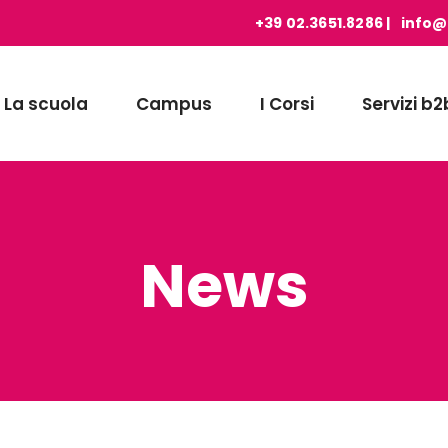
+39 02.3651.8286
|
info
La scuola
Campus
I Corsi
Servizi b2
News