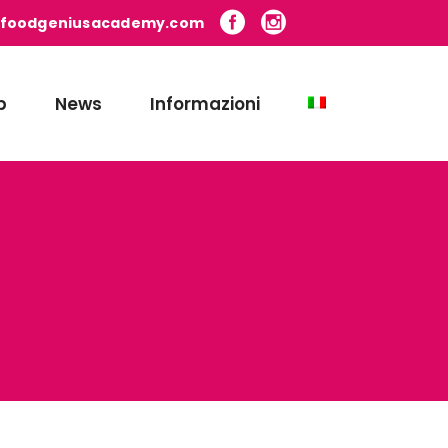
@foodgeniusacademy.com
b
News
Informazioni