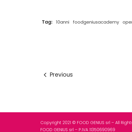
Tag:
10anni
foodgeniusacademy
ope
Previous
Copyright 2021 © FOOD GENIUS srl – All Righ
FOOD GENIUS srl – P.IVA 11350690969