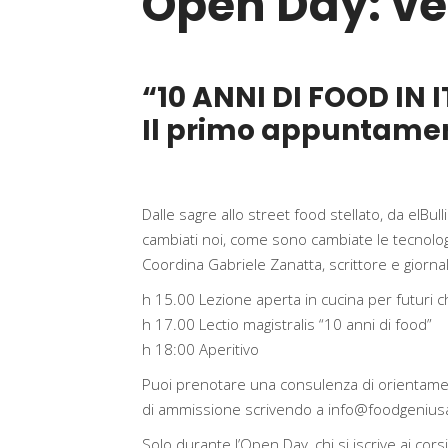
Open Day: ve
“10 ANNI DI FOOD IN 
Il primo appuntamen
Dalle sagre allo street food stellato, da elBu
cambiati noi, come sono cambiate le tecnolog
Coordina Gabriele Zanatta, scrittore e giornal
h 15.00 Lezione aperta in cucina per futuri c
h 17.00 Lectio magistralis “10 anni di food”
h 18:00 Aperitivo
Puoi prenotare una consulenza di orientament
di ammissione scrivendo a
info@foodgeniu
Solo durante l’Open Day, chi si iscrive ai cor