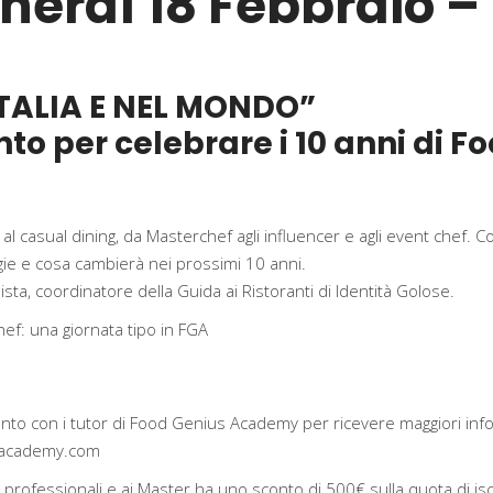
nerdì 18 Febbraio –
ITALIA E NEL MONDO”
to per celebrare i 10 anni di 
lli al casual dining, da Masterchef agli influencer e agli event che
ie e cosa cambierà nei prossimi 10 anni.
ista, coordinatore della Guida ai Ristoranti di Identità Golose.
hef: una giornata tipo in FGA
o con i tutor di Food Genius Academy per ricevere maggiori infor
sacademy.com
si professionali e ai Master ha uno sconto di 500€ sulla quota di isc