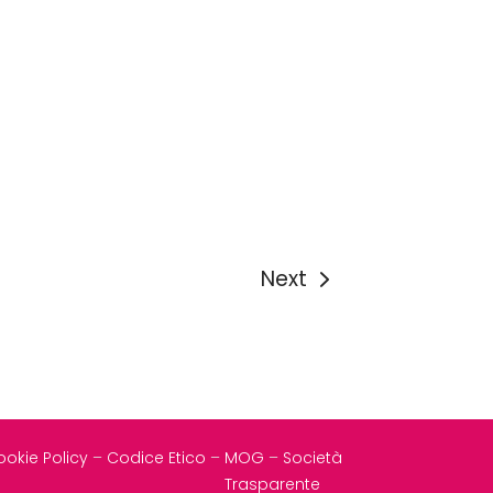
Next
okie Policy
–
Codice Etico
–
MOG
–
Società
Trasparente